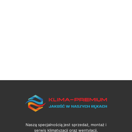
Naszą specjalnością jest sprzedaż, montaż i
serwis klimatyzacji oraz wentylacji,