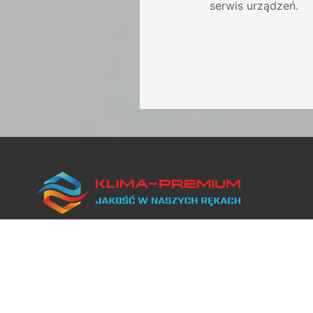
serwis urządzeń.
Naszą specjalnością jest
sprzedaż, montaż i serwis
klimatyzacji oraz wentylacji,