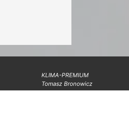
KLIMA-PREMIUM
Tomasz Bronowicz
ul. Cisowa 26,
05-830 Kajetany
Tel. Biuro:
798 809 709
Tel. Właściciel:
531 508 509