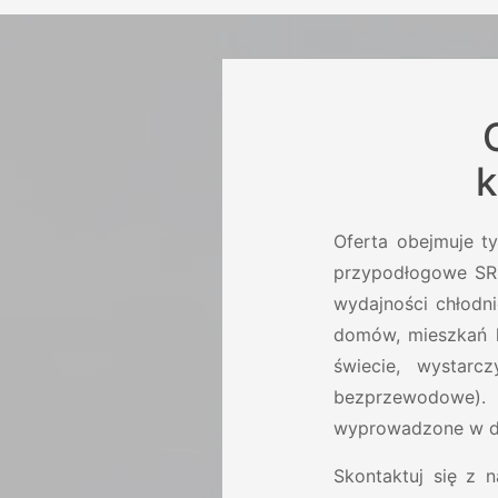
k
Oferta obejmuje t
przypodłogowe SRF
wydajności chłodn
domów, mieszkań l
świecie, wystar
bezprzewodowe). 
wyprowadzone w do
Skontaktuj się z 