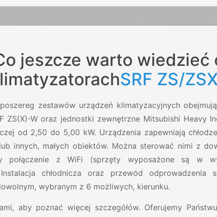
Co jeszcze warto wiedzieć 
limatyzatorach
SRF ZS/ZSX
yposzereg zestawów urządzeń klimatyzacyjnych obejmują
 ZS(X)-W oraz jednostki zewnętrzne Mitsubishi Heavy Ind
iczej od 2,50 do 5,00 kW. Urządzenia zapewniają chłodze
ub innych, małych obiektów. Można sterować nimi z do
czy połączenie z WiFi (sprzęty wyposażone są w wy
Instalacja chłodnicza oraz przewód odprowadzenia 
wolnym, wybranym z 6 możliwych, kierunku.
nami, aby poznać więcej szczegółów. Oferujemy Państw