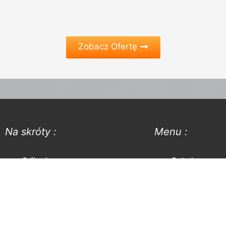
Zobacz Ofertę
Na skróty :
Menu :
O firmie
Galeria
Produkty
Blog
Serwis
Kontakt