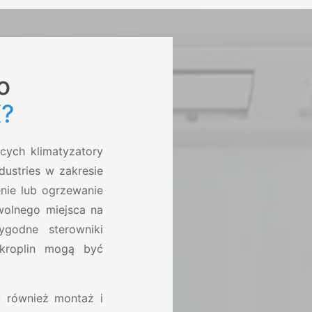
o
?
cych klimatyzatory
ustries w zakresie
nie lub ogrzewanie
wolnego miejsca na
godne sterowniki
skroplin mogą być
u również montaż i