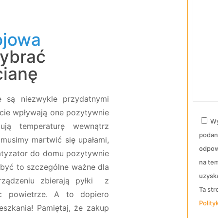
ojowa
wybrać
cianę
 są niezwykle przydatnymi
ście wpływają one pozytywnie
Wy
ują temperaturę wewnątrz
podan
 musimy martwić się upałami,
odpow
matyzator do domu pozytywnie
na te
 być to szczególne ważne dla
uzysk
rządzeniu zbierają pyłki z
Ta st
ąc powietrze. A to dopiero
Polity
eszkania! Pamiętaj, że zakup