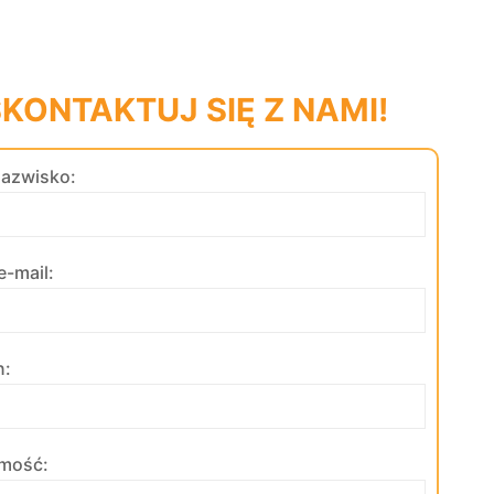
KONTAKTUJ SIĘ Z NAMI!
 nazwisko:
e-mail:
n:
mość: