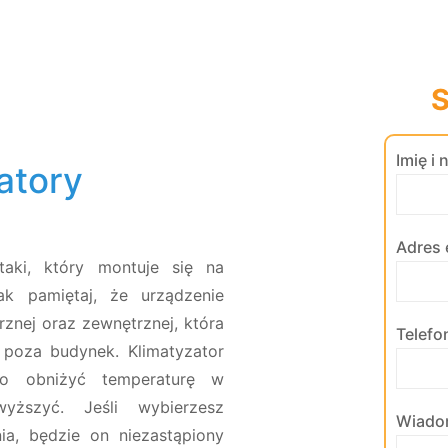
S
Imię i
atory
Adres 
taki, który montuje się na
ak pamiętaj, że urządzenie
znej oraz zewnętrznej, która
Telefo
poza budynek. Klimatyzator
o obniżyć temperaturę w
yższyć. Jeśli wybierzesz
Wiado
nia, będzie on niezastąpiony