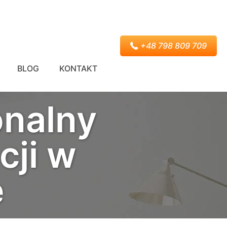
+48 798 809 709
BLOG
KONTAKT
onalny
cji w
e