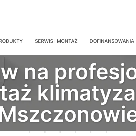
RODUKTY
SERWIS I MONTAŻ
DOFINANSOWANIA
w na profesj
aż klimatyza
Mszczonowi