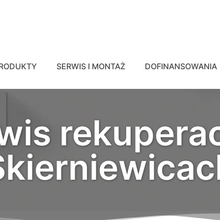
RODUKTY
SERWIS I MONTAŻ
DOFINANSOWANIA
wis rekuperac
Skierniewicac