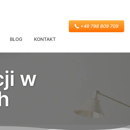
+48 798 809 709
BLOG
KONTAKT
ji w
h