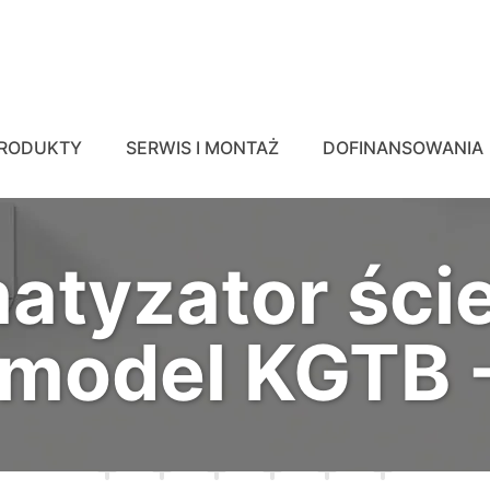
RODUKTY
SERWIS I MONTAŻ
DOFINANSOWANIA
matyzator ści
 model KGTB 